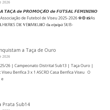
e 2026
𝘼 𝙏𝘼𝘾̧𝘼 𝙙𝙚 𝙋𝙍𝙊𝙈𝙊𝘾̧𝘼̃𝙊 𝙙𝙚 𝙁𝙐𝙏𝙎𝘼𝙇 𝙁𝙀𝙈𝙄𝙉𝙄𝙉𝙊
a Associação de Futebol de Viseu 2025-2026 ⚽️🔴 📸As
H𝐄R𝐄S D𝐄 𝐕E𝐑M𝐄L𝐇O d𝐚 𝐞q𝐮i𝐩a S𝐔B-
nquistam a Taça de Ouro
e 2026
 25/26 | Campeonato Distrital Sub13 | Taça Ouro |
t Viseu Benfica 3 x 1 ASCRD Casa Benfica Viseu O
 e
a Prata Sub14