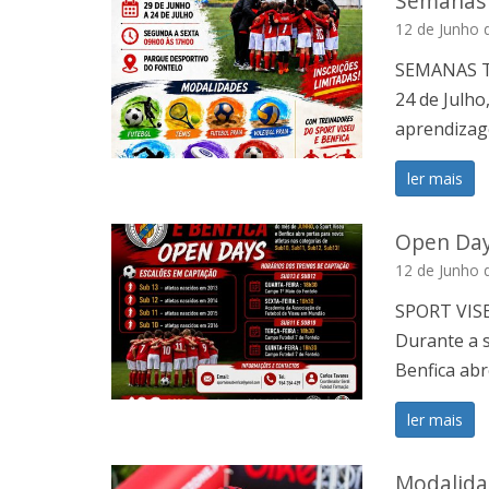
Semanas 
12 de Junho 
SEMANAS TÉ
24 de Julho
aprendiza
ler mais
Open Day
12 de Junho 
SPORT VIS
Durante a 
Benfica abr
ler mais
Modalida