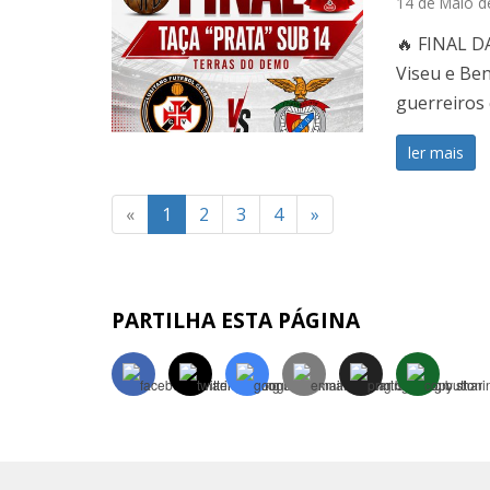
14 de Maio d
🔥 FINAL D
Viseu e Ben
guerreiros 
ler mais
«
1
2
3
4
»
PARTILHA ESTA PÁGINA