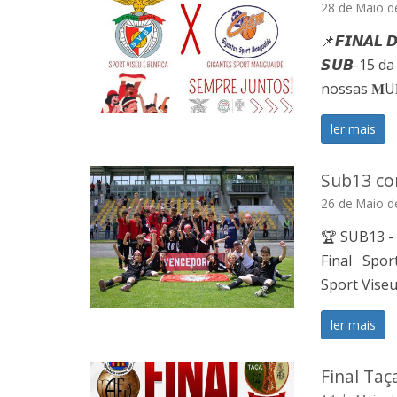
28 de Maio d
📌𝙁𝙄𝙉𝘼𝙇 𝘿
𝙎𝙐𝘽-15 d
nossas 𝐌U𝐋
ler mais
Sub13 co
26 de Maio d
🏆 SUB13 -
Final Spor
Sport Viseu
ler mais
Final Taç