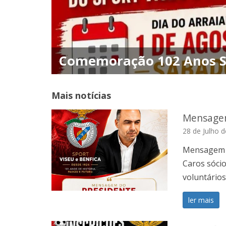
Comemoração 102 Anos Sp
Mais notícias
Mensagem
28 de Julho 
Mensagem d
Caros sócio
voluntários
ler mais