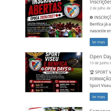
Inscriçõ
2 de Julho d
⚽ INSCRIÇÕ
Benfica já 
nasceste en
ler mais
Open Day
13 de Junho 
🏆 SPORT 
FORMAÇÃO ⚽
Sport Viseu
ler mais