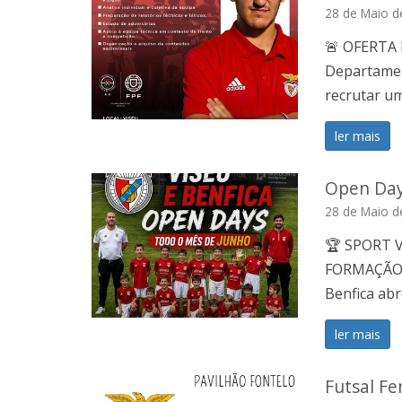
28 de Maio d
🚨 OFERTA
Departamen
recrutar um
ler mais
Open Day
28 de Maio d
🏆 SPORT 
FORMAÇÃO D
Benfica abr
ler mais
Futsal Fe