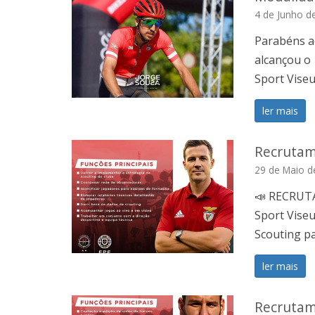
4 de Junho d
Parabéns ao
alcançou o 
Sport Viseu
ler mais
Recrutam
29 de Maio d
📣 RECRUT
Sport Viseu
Scouting pa
ler mais
Recrutam